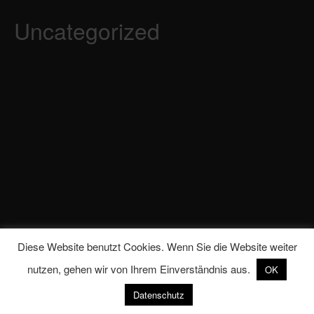
Hell
Category
Uncategorized
Diese Website benutzt Cookies. Wenn Sie die Website weiter
nutzen, gehen wir von Ihrem Einverständnis aus.
OK
Datenschutz